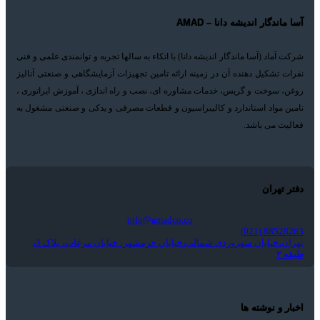
آسا ماندگار اندیشه دانا – AMAD
شرکت آماد (آسا ماندگار اندیشه دانا) با اتکاء به سالها تجربه و توانمندی علمی و فنی
نفرات تشکیل دهنده آن در زمینه ارائه تامین تجهیزات آزمایشگاهی و صنعتی آنالیز
روغن، سوخت و گریس، خدمات مشاوره ای، نصب و راه اندازی ، آموزش اپراتوری ،
تامین مواد استاندارد و کالیبراسیون و قطعات مصرفی و یدکی و صنعتی مشغول به
فعالیت می باشد.
دفتر تهران
info@amadco.co
88528263 (021)
تهران،خیابان سهروردی شمالی،خیابان خرمشهر، خیابان مرغاب، پلاک 3،
طبقه ۲
اخبار و نوشته ها