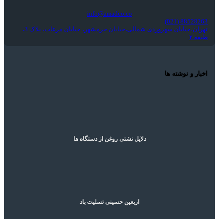
info@amadco.co
88528263 (021)
تهران،خیابان سهروردی شمالی،خیابان خرمشهر، خیابان مرغاب، پلاک 3،
طبقه ۲
اخبار و نوشته ها
دلایل نشتی روغن از دستگاه ها
اربعین حسینی تسلیت باد