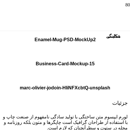
christopher-gower-291239-unsplash
نمونه کار ۳ – بژ
نمونه کار ۱ – لپ تاپ
نمونه کار ۳ – سبز
نمونه کار ۱ – کتاب مربع
مدلینگ
مدلینگ
عکاسی
عکاسی
Enamel-Mug-PSD-MockUp2
Business-Card-Mockup-15
marc-olivier-jodoin-HIiNFXcbtQ-unsplash
جزئیات
لورم ایپسوم متن ساختگی با تولید سادگی نامفهوم از صنعت چاپ و
با استفاده از طراحان گرافیک است چاپگرها و متون بلکه روزنامه و
مجله در ستون و سطرآنچنان که لازم است.