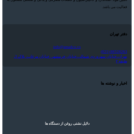
فعالیت می باشد.
دفتر تهران
info@amadco.co
88528263 (021)
تهران،خیابان سهروردی شمالی،خیابان خرمشهر، خیابان مرغاب، پلاک 3،
طبقه ۲
اخبار و نوشته ها
دلایل نشتی روغن از دستگاه ها