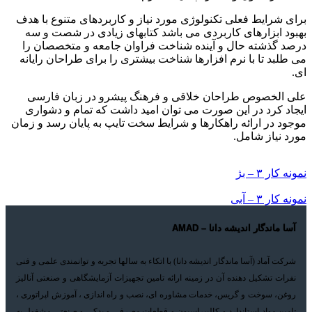
برای شرایط فعلی تکنولوژی مورد نیاز و کاربردهای متنوع با هدف
بهبود ابزارهای کاربردی می باشد کتابهای زیادی در شصت و سه
درصد گذشته حال و آینده شناخت فراوان جامعه و متخصصان را
می طلبد تا با نرم افزارها شناخت بیشتری را برای طراحان رایانه
ای.
علی الخصوص طراحان خلاقی و فرهنگ پیشرو در زبان فارسی
ایجاد کرد در این صورت می توان امید داشت که تمام و دشواری
موجود در ارائه راهکارها و شرایط سخت تایپ به پایان رسد و زمان
مورد نیاز شامل.
نمونه کار ۳ – بژ
نمونه کار ۳ – آبی
آسا ماندگار اندیشه دانا – AMAD
شرکت آماد (آسا ماندگار اندیشه دانا) با اتکاء به سالها تجربه و توانمندی علمی و فنی
نفرات تشکیل دهنده آن در زمینه ارائه تامین تجهیزات آزمایشگاهی و صنعتی آنالیز
روغن، سوخت و گریس، خدمات مشاوره ای، نصب و راه اندازی ، آموزش اپراتوری ،
تامین مواد استاندارد و کالیبراسیون و قطعات مصرفی و یدکی و صنعتی مشغول به