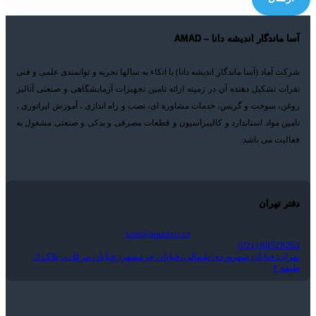
آسا ماندگار اندیشه دانا – AMAD
شرکت آماد (آسا ماندگار اندیشه دانا) با اتکاء به سالها تجربه و توانمندی علمی و فنی
نفرات تشکیل دهنده آن در زمینه ارائه تامین تجهیزات آزمایشگاهی و صنعتی آنالیز
روغن، سوخت و گریس، خدمات مشاوره ای، نصب و راه اندازی ، آموزش اپراتوری ،
تامین مواد استاندارد و کالیبراسیون و قطعات مصرفی و یدکی و صنعتی مشغول به
فعالیت می باشد.
دفتر تهران
info@amadco.co
88528263 (021)
تهران،خیابان سهروردی شمالی،خیابان خرمشهر، خیابان مرغاب، پلاک 3،
طبقه ۲