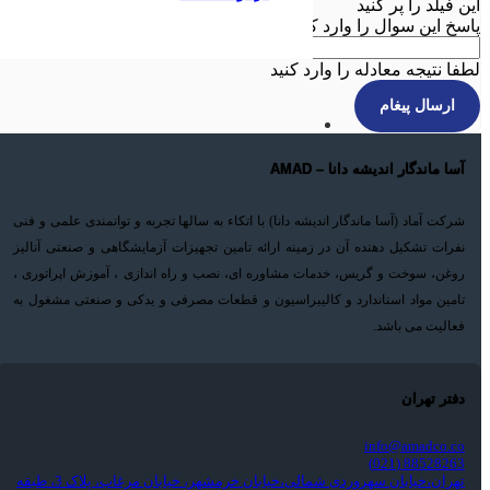
این فیلد را پر کنید
پاسخ این سوال را وارد کنید :
29 - 9 = ?
لطفا نتیجه معادله را وارد کنید
ارسال پیغام
آسا ماندگار اندیشه دانا – AMAD
شرکت آماد (آسا ماندگار اندیشه دانا) با اتکاء به سالها تجربه و توانمندی علمی و فنی
نفرات تشکیل دهنده آن در زمینه ارائه تامین تجهیزات آزمایشگاهی و صنعتی آنالیز
روغن، سوخت و گریس، خدمات مشاوره ای، نصب و راه اندازی ، آموزش اپراتوری ،
تامین مواد استاندارد و کالیبراسیون و قطعات مصرفی و یدکی و صنعتی مشغول به
فعالیت می باشد.
دفتر تهران
info@amadco.co
88528263 (021)
تهران،خیابان سهروردی شمالی،خیابان خرمشهر، خیابان مرغاب، پلاک 3، طبقه