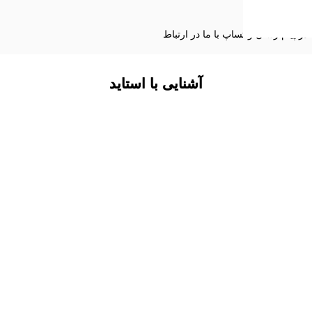
ط با بخش آموزش از طریق شماره تماس های 88528263-021 و یا در پیام رسان واتساپ با ما در ارتباط
آشنایی با استاید