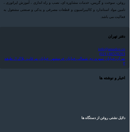
روغن، سوخت و گریس، خدمات مشاوره ای، نصب و راه اندازی ، آموزش اپراتوری ،
تامین مواد استاندارد و کالیبراسیون و قطعات مصرفی و یدکی و صنعتی مشغول به
فعالیت می باشد.
دفتر تهران
info@amadco.co
88528263 (021)
تهران،خیابان سهروردی شمالی،خیابان خرمشهر، خیابان مرغاب، پلاک 3، طبقه
۲
اخبار و نوشته ها
دلایل نشتی روغن از دستگاه ها