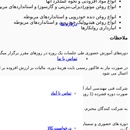
انواع مواد افزودنی و نحوه عملکرد آنها
انواع روغن موتور(دیزلی،بنزینی و گازسوز) و استانداردهای مرب
انواع روغن دنده خودرویی و استانداردهای مربوطه
انواع روغن هیدرولیک خودرویی و استانداردهای مربوطه
درباره ما
انبارداری روانکارها
ملاحظات
دوره‌های آموزش حضوری طی جلسات یک روزه در روزهای مقرر برگزار میگردد. (حد
تماس با ما
در صورت نیاز به فاکتور رسمی بابت هزینۀ دوره، مالیات بر ارزش افزوده بر
اعمال می شود.
شرکت فنی مهندسی آماد آمادگی برگزاری کنفرانس ها و سمینارهای آموزش
تماس با آماد
صورت دوره فشرده (1 روزه) و دوره عادی (2روزه) را دارد.
به شرکت کنندگان محترم، گواهی حضور ارائه خواهد شد.
دوره های حضوری و سمینارها می تواند با هماهنگی قبلی با اساتید آماد، با س
درخواست کالا
گردد.