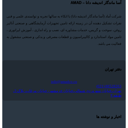
آسا ماندگار اندیشه دانا – AMAD
شرکت آماد (آسا ماندگار اندیشه دانا) با اتکاء به سالها تجربه و توانمندی علمی و فنی
نفرات تشکیل دهنده آن در زمینه ارائه تامین تجهیزات آزمایشگاهی و صنعتی آنالیز
روغن، سوخت و گریس، خدمات مشاوره ای، نصب و راه اندازی ، آموزش اپراتوری ،
تامین مواد استاندارد و کالیبراسیون و قطعات مصرفی و یدکی و صنعتی مشغول به
فعالیت می باشد.
دفتر تهران
info@amadco.co
88528263 (021)
تهران،خیابان سهروردی شمالی،خیابان خرمشهر، خیابان مرغاب، پلاک 3،
طبقه ۲
اخبار و نوشته ها