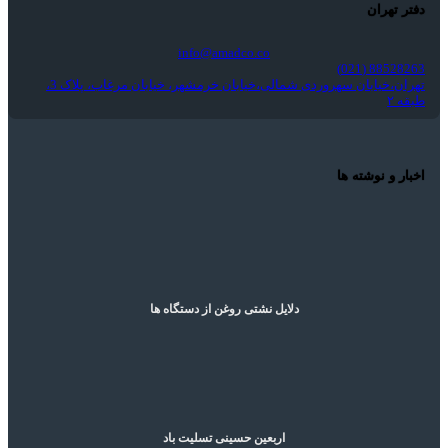
دفتر تهران
info@amadco.co
88528263 (021)
تهران،خیابان سهروردی شمالی،خیابان خرمشهر، خیابان مرغاب، پلاک 3،
طبقه ۲
اخبار و نوشته ها
دلایل نشتی روغن از دستگاه ها
اربعین حسینی تسلیت باد