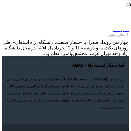
حضور آماد در چهارمین رویداد صدرا
اخبار آماد
1 سال پیش
چهارمین رویداد صدرا، با «شعار صنعت، دانشگاه، راه اشتغال»، طی
روزهای یکشنبه و دوشنبه 11 و 12 خردادماه 1404 در محل دانشگاه
آزاد واحد تهران غرب، مجتمع پیامبر اعظم و…
آسا ماندگار اندیشه دانا – AMAD
شرکت آماد (آسا ماندگار اندیشه دانا) با اتکاء به سالها تجربه و توانمندی علمی و فنی
نفرات تشکیل دهنده آن در زمینه ارائه تامین تجهیزات آزمایشگاهی و صنعتی آنالیز
روغن، سوخت و گریس، خدمات مشاوره ای، نصب و راه اندازی ، آموزش اپراتوری ،
تامین مواد استاندارد و کالیبراسیون و قطعات مصرفی و یدکی و صنعتی مشغول به
فعالیت می باشد.