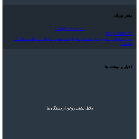
دفتر تهران
info@amadco.co
88528263 (021)
تهران،خیابان سهروردی شمالی،خیابان خرمشهر، خیابان مرغاب، پلاک 3،
طبقه ۲
اخبار و نوشته ها
دلایل نشتی روغن از دستگاه ها