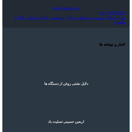
info@amadco.co
88528263 (021)
تهران،خیابان سهروردی شمالی،خیابان خرمشهر، خیابان مرغاب، پلاک 3،
طبقه ۲
اخبار و نوشته ها
دلایل نشتی روغن از دستگاه ها
اربعین حسینی تسلیت باد