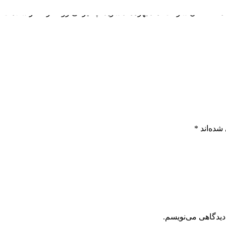
هی افزایش داد و از توقف‌های ناخواسته در خطوط تولید جلوگیری کرد.
و متخصصان شرکت آماد بهره‌مند شوید . پاکیزگی روانکار، آغاز سلامت
شده‌اند
*
دیدگاهی می‌نویسم.