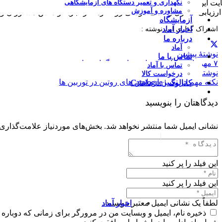
ایت این اصول، می‌توان عمر مفید روغن و تجهیزات را به‌طور قابل توج
نگهداری و تعمیر دستگاه های آزمایشگاهی
مشاوره و آموزش
ارزیابی، کنترل و حذف آلودگی روانکارها، از تجربه و دانش مشاوران 
|
آزمایشگاه
اخبار آماد
اشتراک گذاری این نوشته :
درباره ما
آماد
نوشتهٔ پیشین
تماس با ما
۷ مهرماه روز آتش نشانی و ایمنی گرامی باد
تماس با آماد
نوشتهٔ بعدی
درخواست کالا
نکته مهم در تعیین آزمایش های روتین در توربین ها
کاتالوگ | Catalogue
دیدگاهتان را بنویسید
نشانی ایمیل شما منتشر نخواهد شد.
بخش‌های موردنیاز علامت‌گذاری 
|
این فیلد را پر کنید
این فیلد را پر کنید
لطفاً یک نشانی ایمیل معتبر بنویسید.
اخبار آماد
ذخیره نام، ایمیل و وبسایت من در مرورگر برای زمانی که دوباره 