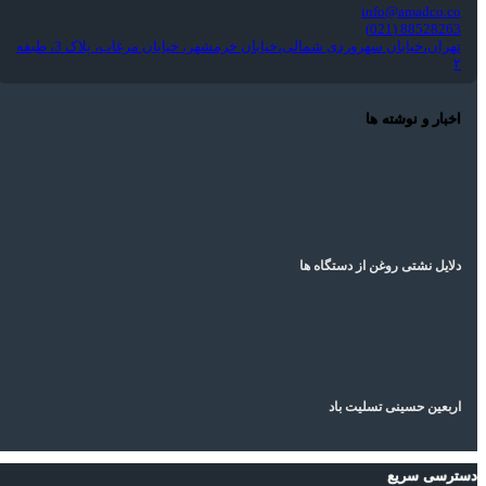
info@amadco.co
88528263 (021)
تهران،خیابان سهروردی شمالی،خیابان خرمشهر، خیابان مرغاب، پلاک 3، طبقه
۲
اخبار و نوشته ها
دلایل نشتی روغن از دستگاه ها
اربعین حسینی تسلیت باد
دسترسی سریع