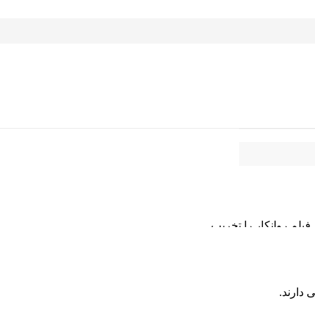
بدون دیدگاه
فیلم روانکار را تخریب
برای کنترل مؤثر آلودگی، اجرای سیستم فیلتراسیون دقیق و پایش منظم سطح تمیزی روغن مطابق با توصیه سازنده و استانداردهای مربوطه از طریق ISO 4406 و NAS
امت روانکار است.
 دارند.