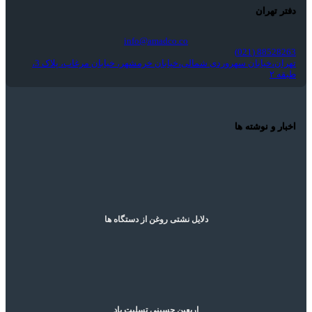
دفتر تهران
info@amadco.co
88528263 (021)
تهران،خیابان سهروردی شمالی،خیابان خرمشهر، خیابان مرغاب، پلاک 3،
طبقه ۲
اخبار و نوشته ها
دلایل نشتی روغن از دستگاه ها
اربعین حسینی تسلیت باد