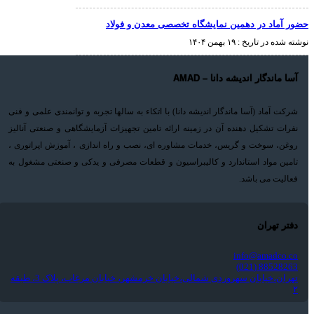
حضور آماد در دهمین نمایشگاه تخصصی معدن و فولاد
نوشته شده در تاریخ :
۱۹ بهمن ۱۴۰۴
آسا ماندگار اندیشه دانا – AMAD
شرکت آماد (آسا ماندگار اندیشه دانا) با اتکاء به سالها تجربه و توانمندی علمی و فنی
نفرات تشکیل دهنده آن در زمینه ارائه تامین تجهیزات آزمایشگاهی و صنعتی آنالیز
روغن، سوخت و گریس، خدمات مشاوره ای، نصب و راه اندازی ، آموزش اپراتوری ،
تامین مواد استاندارد و کالیبراسیون و قطعات مصرفی و یدکی و صنعتی مشغول به
فعالیت می باشد.
دفتر تهران
info@amadco.co
88528263 (021)
تهران،خیابان سهروردی شمالی،خیابان خرمشهر، خیابان مرغاب، پلاک 3، طبقه
۲