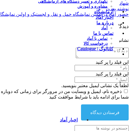
نگهداری و تعمیر دستگاه های آزمایشگاهی
شهادت حضرت فاطمه زهرا (س) بر همه مسلمین تسلیت باد
مشاوره و آموزش
نوشتهٔ بعدی
|
آزمایشگاه
حضور آماد در نهمین نمایشگاه حمل و نقل و لجستیک و اولین نمایشگاه
اخبار آماد
درباره ما
دیدگاهتان را بنویسید
آماد
تماس با ما
تماس با آماد
نشانی ایمیل شما منتشر نخواهد شد.
بخش‌های موردنیاز علامت‌گذاری 
درخواست کالا
کاتالوگ | Catalogue
این فیلد را پر کنید
این فیلد را پر کنید
|
لطفاً یک نشانی ایمیل معتبر بنویسید.
ذخیره نام، ایمیل و وبسایت من در مرورگر برای زمانی که دوباره 
شما برای ادامه باید با شرایط موافقت کنید
فرستادن دیدگاه
اخبار آماد