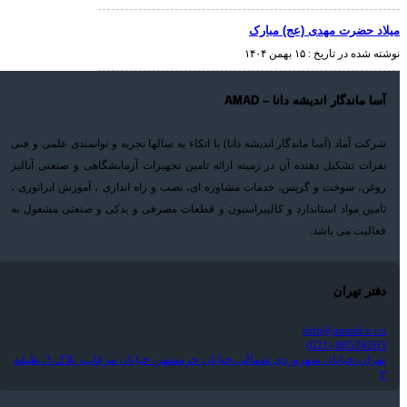
میلاد حضرت مهدی (عج) مبارک
نوشته شده در تاریخ :
۱۵ بهمن ۱۴۰۴
آسا ماندگار اندیشه دانا – AMAD
شرکت آماد (آسا ماندگار اندیشه دانا) با اتکاء به سالها تجربه و توانمندی علمی و فنی
نفرات تشکیل دهنده آن در زمینه ارائه تامین تجهیزات آزمایشگاهی و صنعتی آنالیز
روغن، سوخت و گریس، خدمات مشاوره ای، نصب و راه اندازی ، آموزش اپراتوری ،
تامین مواد استاندارد و کالیبراسیون و قطعات مصرفی و یدکی و صنعتی مشغول به
فعالیت می باشد.
دفتر تهران
info@amadco.co
88528263 (021)
تهران،خیابان سهروردی شمالی،خیابان خرمشهر، خیابان مرغاب، پلاک 3، طبقه
۲