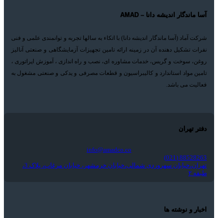
آسا ماندگار اندیشه دانا – AMAD
شرکت آماد (آسا ماندگار اندیشه دانا) با اتکاء به سالها تجربه و توانمندی علمی و فنی
نفرات تشکیل دهنده آن در زمینه ارائه تامین تجهیزات آزمایشگاهی و صنعتی آنالیز
روغن، سوخت و گریس، خدمات مشاوره ای، نصب و راه اندازی ، آموزش اپراتوری ،
تامین مواد استاندارد و کالیبراسیون و قطعات مصرفی و یدکی و صنعتی مشغول به
فعالیت می باشد.
دفتر تهران
info@amadco.co
88528263 (021)
تهران،خیابان سهروردی شمالی،خیابان خرمشهر، خیابان مرغاب، پلاک 3،
طبقه ۲
اخبار و نوشته ها